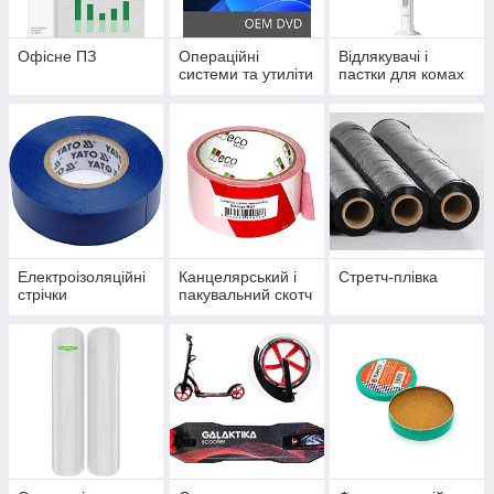
Офісне ПЗ
Операційні
Відлякувачі і
системи та утиліти
пастки для комах
Електроізоляційні
Канцелярський і
Стретч-плівка
стрічки
пакувальний скотч