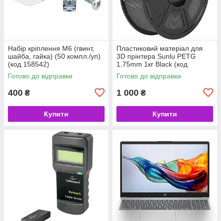
Набір кріплення M6 (гвинт,
Пластиковий матеріал для
шайба, гайка) (50 компл./уп)
3D прінтера Sunlu PETG
(код 158542)
1.75mm 1кг Black (код
158523)
Готово до відправки
Готово до відправки
400
1 000
₴
₴
Купити
Купити