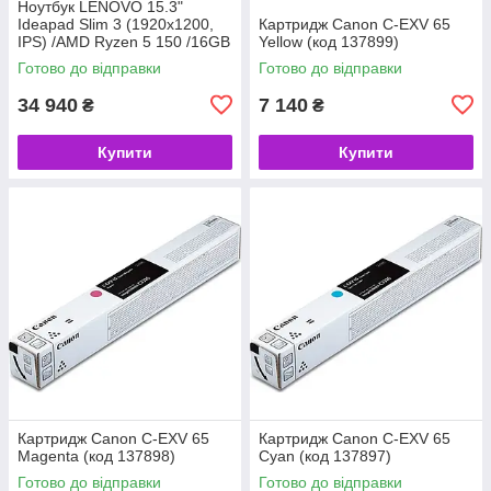
Ноутбук LENOVO 15.3"
Ideapad Slim 3 (1920x1200,
Картридж Canon C-EXV 65
IPS) /AMD Ryzen 5 150 /16GB
Yellow (код 137899)
/SSD 512GB /AMD Radeon
Готово до відправки
Готово до відправки
/DOS /Grey (код 158390)
34 940
7 140
₴
₴
Купити
Купити
Картридж Canon C-EXV 65
Картридж Canon C-EXV 65
Мagenta (код 137898)
Cyan (код 137897)
Готово до відправки
Готово до відправки