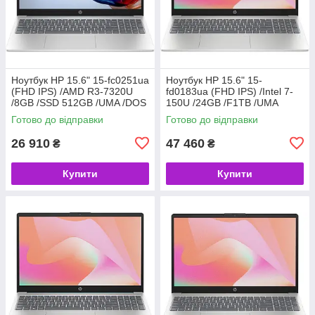
Ноутбук HP 15.6" 15-fc0251ua
Ноутбук HP 15.6" 15-
(FHD IPS) /AMD R3-7320U
fd0183ua (FHD IPS) /Intel 7-
/8GB /SSD 512GB /UMA /DOS
150U /24GB /F1TB /UMA
/блакитний (код 158401)
/DOS /сріблястий (код
Готово до відправки
Готово до відправки
156527)
26 910
47 460
₴
₴
Купити
Купити