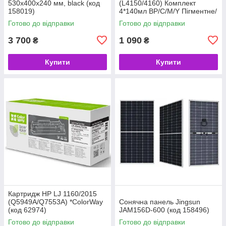
530x400x240 мм, black (код
(L4150/4160) Комплект
158019)
4*140мл BP/C/M/Y Пігментне/
Водорозчинне *WWM (код
Готово до відправки
Готово до відправки
157466)
3 700
1 090
₴
₴
Купити
Купити
Картридж HP LJ 1160/2015
(Q5949A/Q7553A) *ColorWay
Сонячна панель Jingsun
(код 62974)
JAM156D-600 (код 158496)
Готово до відправки
Готово до відправки