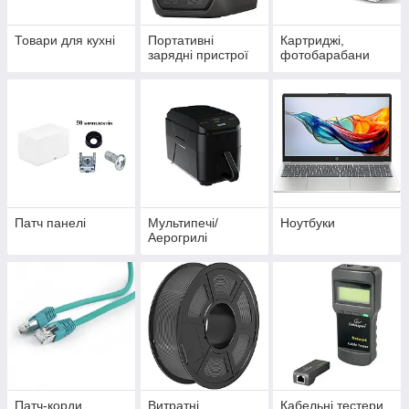
Товари для кухні
Портативні
Картриджі,
зарядні пристрої
фотобарабани
Патч панелі
Мультипечі/
Ноутбуки
Аерогрилі
Патч-корди
Витратні
Кабельні тестери