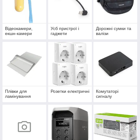
Відеокамери,
Усб пристрої і
Дорожні сумки та
екшн-камери
гаджети
валізи
Плівки для
Розетки електричні
Комутаторі
ламінування
сигналу