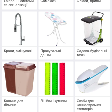
Охоронні системи
Самокати
Флюси, припій
та сигналізації
Крани, змішувачі
Прасувальні
Садово-будівельні
дошки
тачки
Кошики для
Лінійки і кутники
Скоби для
білизни
канцелярських
степлерів