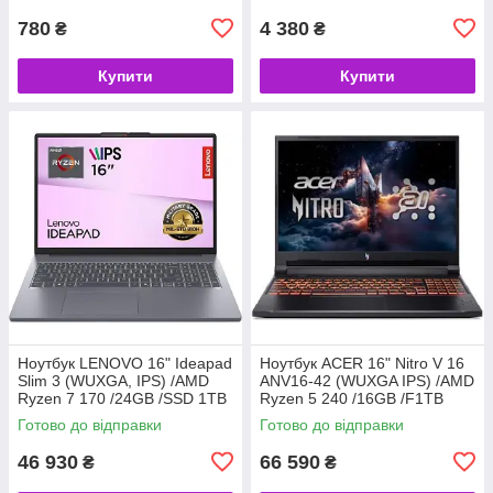
780
4 380
₴
₴
Купити
Купити
Ноутбук LENOVO 16" Ideapad
Ноутбук ACER 16" Nitro V 16
Slim 3 (WUXGA, IPS) /AMD
ANV16-42 (WUXGA IPS) /AMD
Ryzen 7 170 /24GB /SSD 1TB
Ryzen 5 240 /16GB /F1TB
/AMD Radeon /DOS (код
/RTX4050-6GB /Lin (код
Готово до відправки
Готово до відправки
158442)
158441)
46 930
66 590
₴
₴