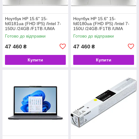
Ноутбук HP 15.6" 15-
Ноутбук HP 15.6" 15-
fd0181ua (FHD IPS) /Intel 7-
fd0180ua (FHD IPS) /Intel 7-
150U /24GB /F1TB /UMA
150U /24GB /F1TB /UMA
/DOS /синій (код 156526)
/DOS /сріблястий (код
Готово до відправки
Готово до відправки
156525)
47 460
47 460
₴
₴
Купити
Купити