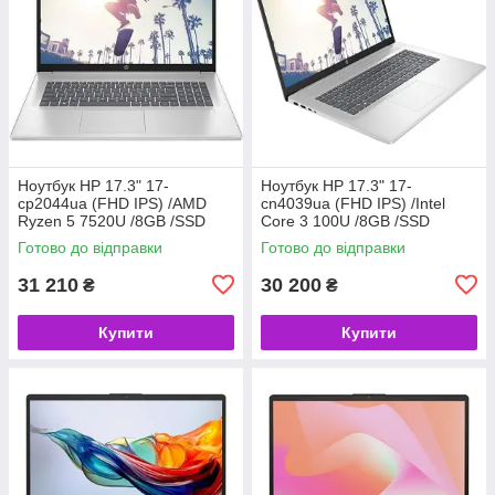
Ноутбук HP 17.3" 17-
Ноутбук HP 17.3" 17-
cp2044ua (FHD IPS) /AMD
cn4039ua (FHD IPS) /Intel
Ryzen 5 7520U /8GB /SSD
Core 3 100U /8GB /SSD
512GB /UMA /DOS /
512GB /UMA /DOS /
Готово до відправки
Готово до відправки
сріблястий (код 158405)
сріблястий (код 158404)
31 210
30 200
₴
₴
Купити
Купити