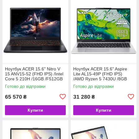
Ноутбук ACER 15.6" Nitro V
Ноутбук ACER 15.6" Aspire
15 ANV15-52 (FHD IPS) /Intel
Lite AL15-49P (FHD IPS)
Core 5 210H /16GB /F512GB
/AMD Ryzen 5 7430U /8GB
/RTX5050-8GB /Lin (код
/F512GB /AMD Graphics /Lin /
Готово до відправки
Готово до відправки
158439)
сріблястий (код 158438)
65 570
31 280
₴
₴
Купити
Купити