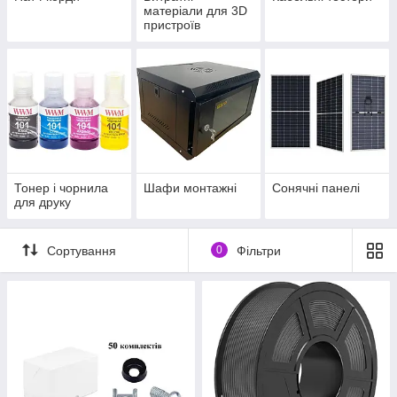
матеріали для 3D
пристроїв
Тонер і чорнила
Шафи монтажні
Сонячні панелі
для друку
Сортування
0
Фільтри