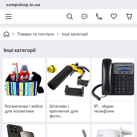
compshop.in.ua
Товари та послуги
Інші категорії
Інші категорії
Косметички і кейси
Штативи і
IP-, skype-
для косметики
кріплення для
телефони
фото-,
відеотехніки