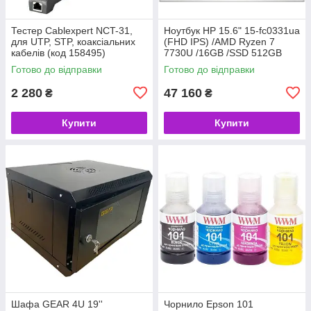
Тестер Cablexpert NCT-31,
Ноутбук HP 15.6" 15-fc0331ua
для UTP, STP, коаксіальних
(FHD IPS) /AMD Ryzen 7
кабелів (код 158495)
7730U /16GB /SSD 512GB
/UMA /DOS /сріблястий (код
Готово до відправки
Готово до відправки
158475)
2 280
47 160
₴
₴
Купити
Купити
Шафа GEAR 4U 19''
Чорнило Epson 101