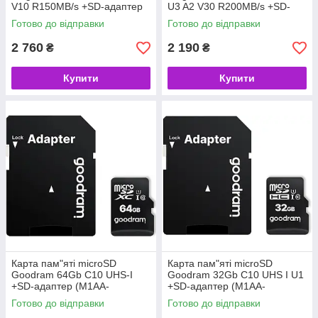
V10 R150MB/s +SD-адаптер
U3 A2 V30 R200MB/s +SD-
(SDCS3/256GB) (код 152461)
адаптер (SDCG4/128GB) (код
Готово до відправки
Готово до відправки
152459)
2 760
2 190
₴
₴
Купити
Купити
Карта пам"яті microSD
Карта пам"яті microSD
Goodram 64Gb C10 UHS-I
Goodram 32Gb C10 UHS I U1
+SD-адаптер (M1AA-
+SD-адаптер (M1AA-
0640R12) (код 145433)
0320R12) (код 129702)
Готово до відправки
Готово до відправки