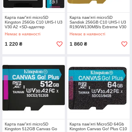
Карта пам"яті microSD
Карта пам'яті microSD
Kingston 256Gb C10 UHS-I U3
Sandisk 256GB C10 UHS-I U3
V30 A2 +SD-адаптер
R190/W130MB/s Extreme V30
(SDCG3/256GB) (код 121067)
(SDSQXAV-256G-GN6MN)
Немає в наявності
Немає в наявності
(код 139874)
1 220
1 860
₴
₴
Карта пам"яті microSD
Карта пам'яті MicroSD 64Gb
Kingston 512GB Canvas Go
Kingston Canvas Go! Plus C10