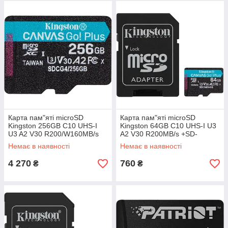
Карта пам"яті microSD
Карта пам"яті microSD
Kingston 256GB C10 UHS-I
Kingston 64GB C10 UHS-I U3
U3 A2 V30 R200/W160MB/s
A2 V30 R200MB/s +SD-
(SDCG4/256GBSP) (код
адаптер (SDCG4/64GB) (код
Немає в наявності
Немає в наявності
152462)
152456)
4 270
760
₴
₴