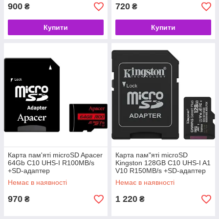
900
720
₴
₴
Купити
Купити
Карта пам'яті microSD Apacer
Карта пам"яті microSD
64Gb C10 UHS-I R100MB/s
Kingston 128GB C10 UHS-I A1
+SD-адаптер
V10 R150MB/s +SD-адаптер
(AP64GMCSX10UB-R) (код
(SDCS3/128GB) (код 152487)
Немає в наявності
Немає в наявності
152466)
970
1 220
₴
₴