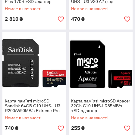
Plus 170R +SD-адаптер
UHS-I U3 V30 A2 (код
(SDCG3/512GB) (код 126180)
121069)
Немає в наявності
Немає в наявності
2 810
470
₴
₴
Карта пам"яті microSD
Карта пам"яті microSD Apacer
Sandisk 64GB C10 UHS-I U3
32Gb C10 UHS-I R85MB/s
R200/W90MB/s Extreme Pro
+SD-адаптер
V30 +SD-адаптер
(AP32GMCSH10U5-R) (код
Немає в наявності
Немає в наявності
139864)
740
255
₴
₴