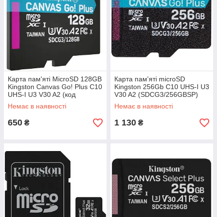
Карта пам'яті MicroSD 128GB
Карта пам'яті microSD
Kingston Canvas Go! Plus C10
Kingston 256Gb C10 UHS-I U3
UHS-I U3 V30 A2 (код
V30 A2 (SDCG3/256GBSP)
121066)
(код 121068)
Немає в наявності
Немає в наявності
650
1 130
₴
₴