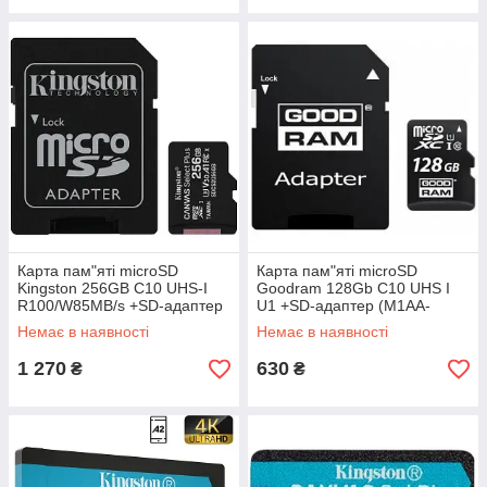
Карта пам"яті microSD
Карта пам"яті microSD
Kingston 256GB C10 UHS-I
Goodram 128Gb C10 UHS I
R100/W85MB/s +SD-адаптер
U1 +SD-адаптер (M1AA-
(SDCS2/256GB) (код 110180)
1280R12) (код 129703)
Немає в наявності
Немає в наявності
1 270
630
₴
₴