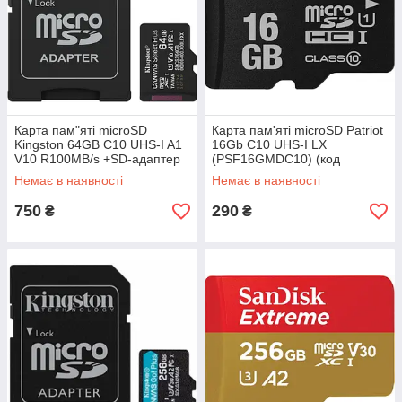
Карта пам"яті microSD
Карта пам'яті microSD Patriot
Kingston 64GB C10 UHS-I A1
16Gb C10 UHS-I LX
V10 R100MB/s +SD-адаптер
(PSF16GMDC10) (код
(SDCS3/64GB) (код 152454)
149862)
Немає в наявності
Немає в наявності
750
290
₴
₴