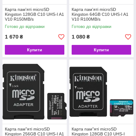
Карта пам'яті microSD
Карта пам'яті microSD
Kingston 128GB C10 UHS-I A1
Kingston 64GB C10 UHS-I A1
V10 R150MB/s
V10 R100MB/s
(SDCS3/128GBSP) (код
(SDCS3/64GBSP) (код
Готово до відправки
Готово до відправки
152457)
152453)
1 670
1 080
₴
₴
Купити
Купити
Карта пам"яті microSD
Карта пам"яті microSD
Kingston 256GB C10 UHS-I A1
Kingston 128GB C10 UHS-I