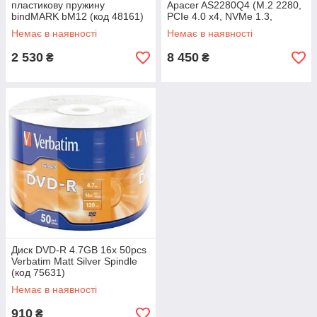
пластикову пружину
Apacer AS2280Q4 (М.2 2280,
bindMARK bM12 (код 48161)
PCIe 4.0 x4, NVMe 1.3,
5000MB/s / 4400MB/s) (код
Немає в наявності
Немає в наявності
2 530
8 450
₴
₴
Диск DVD-R 4.7GB 16x 50рсs
Verbatim Matt Silver Spindle
(код 75631)
Немає в наявності
910
₴