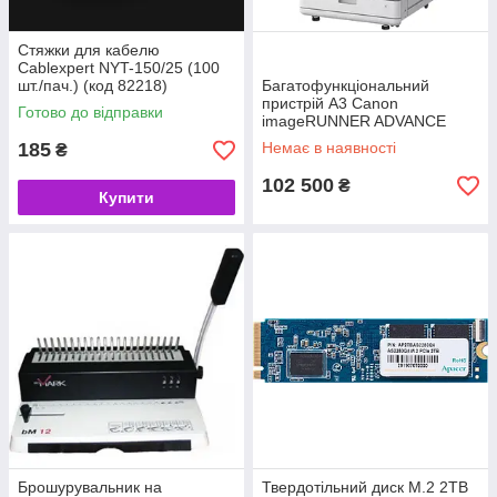
Стяжки для кабелю
Cablexpert NYT-150/25 (100
шт./пач.) (код 82218)
Багатофункціональний
пристрій A3 Canon
Готово до відправки
imageRUNNER ADVANCE
C3326i з Wi-Fi (без
185
Немає в наявності
₴
картриджів CMYK C-EXV65)
(код 146573)
102 500
₴
Купити
Брошурувальник на
Твердотільний диск M.2 2TB