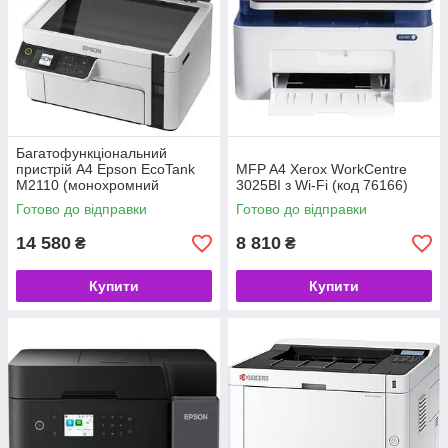
Багатофункціональний
пристрій A4 Epson EcoTank
MFP A4 Xerox WorkCentre
M2110 (монохромний
3025BI з Wi-Fi (код 76166)
принтер/сканер/копір, USB,
Готово до відправки
Готово до відправки
Ethernet) (код 116845)
14 580
8 810
₴
₴
Купити
Купити