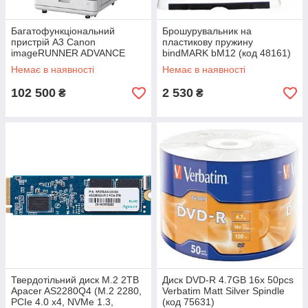
Багатофункціональний
Брошурувальник на
пристрій A3 Canon
пластикову пружину
imageRUNNER ADVANCE
bindMARK bM12 (код 48161)
C3326i з Wi-Fi (без
Немає в наявності
Немає в наявності
картриджів CMYK C-EXV65)
(код 146573)
102 500
2 530
₴
₴
Твердотільний диск M.2 2TB
Диск DVD-R 4.7GB 16x 50рсs
Apacer AS2280Q4 (М.2 2280,
Verbatim Matt Silver Spindle
PCIe 4.0 x4, NVMe 1.3,
(код 75631)