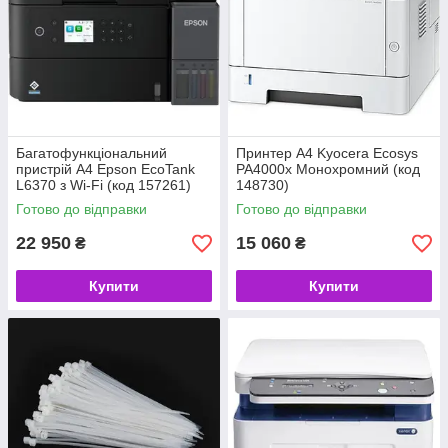
Багатофункціональний
Принтер A4 Kyocera Ecosys
пристрій A4 Epson EcoTank
PA4000x Монохромний (код
L6370 з Wi-Fi (код 157261)
148730)
Готово до відправки
Готово до відправки
22 950
15 060
₴
₴
Купити
Купити