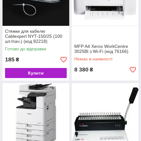
Стяжки для кабелю
Cablexpert NYT-150/25 (100
шт./пач.) (код 82218)
MFP A4 Xerox WorkCentre
Готово до відправки
3025BI з Wi-Fi (код 76166)
185
Немає в наявності
₴
8 380
₴
Купити