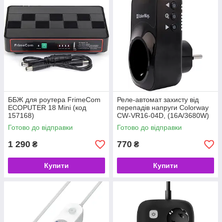
ББЖ для роутера FrimeCom
Реле-автомат захисту від
ECOPUTER 18 Mini (код
перепадів напруги Colorway
157168)
CW-VR16-04D, (16A/3680W)
150V-210V/230V-280V DS4,
Готово до відправки
Готово до відправки
Black (код 157940)
1 290
770
₴
₴
Купити
Купити