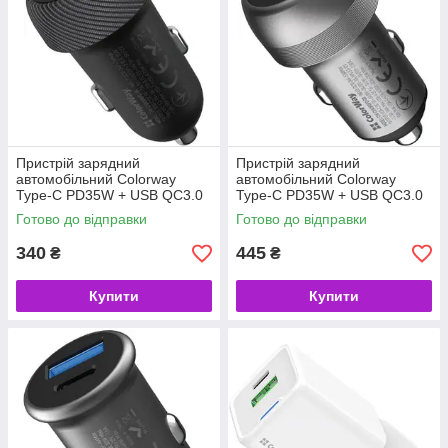
Пристрій зарядний
Пристрій зарядний
автомобільний Colorway
автомобільний Colorway
Type-C PD35W + USB QC3.0
Type-C PD35W + USB QC3.0
(35W) Black (код 156155)
35W (70W), Gray (код
Готово до відправки
Готово до відправки
156154)
340
445
₴
₴
Купити
Купити