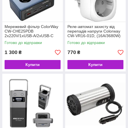
Мережевий фільтр СolorWay
Реле-автомат захисту від
CW-CHE25PDB
перепадів напруги Colorway
2x220V/1xUSB-A/2xUSB-C
CW-VR16-01D, (16A/3680W)
(GaN45W) (код 157937)
150V-210V/230V-280V DS1,
Готово до відправки
Готово до відправки
білий (код 135959)
1 300
770
₴
₴
Купити
Купити