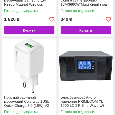
мережевий Samsung EP-
СolorWay (четверник)
P2900 Magnet Wireless
16A/3680W(Max) білий (код
Charger 25W Dark Grey (код
157526)
Готово до відправки
Готово до відправки
157337)
1 820
340
₴
₴
Купити
Купити
Пристрій зарядний
Блок безперебійного
мережевий Colorway 1USB
живлення FRIMECOM XL-
Quick Charge 3.0 (18W) V2
1200 LCD P Sine Wave w\t
білий (код 157525)
Battery (код 157497)
Готово до відправки
Готово до відправки