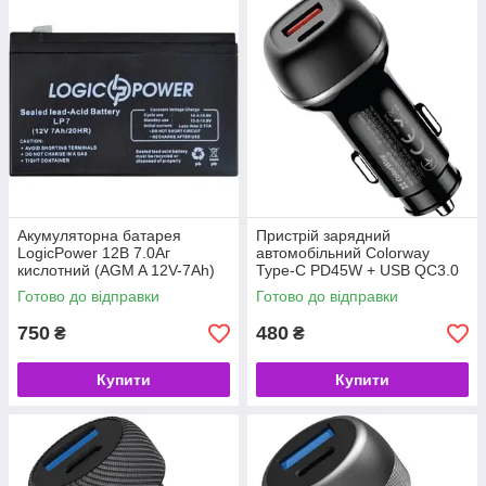
Акумуляторна батарея
Пристрій зарядний
LogicPower 12В 7.0Aг
автомобільний Colorway
кислотний (AGM A 12V-7Ah)
Type-C PD45W + USB QC3.0
(код 63269)
18W (63W) Black (код
Готово до відправки
Готово до відправки
156156)
750
480
₴
₴
Купити
Купити