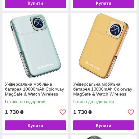
Купити
Купити
Універсальна мобільна
Універсальна мобільна
батарея 10000mAh Colorway
батарея 10000mAh Colorway
MagSafe & Watch Wireless
MagSafe & Watch Wireless
Aquamarine (USB-C PD
Amber (USB-C PD 22.5W)
Готово до відправки
Готово до відправки
22.5W) (код 156377)
(код 156376)
1 730
1 730
₴
₴
Купити
Купити