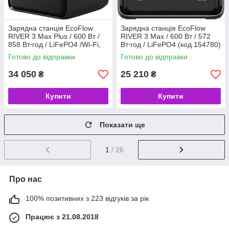
Зарядна станція EcoFlow
Зарядна станція EcoFlow
RIVER 3 Max Plus / 600 Вт /
RIVER 3 Max / 600 Вт / 572
858 Вт⋅год / LiFePO4 /Wi-Fi,
Вт⋅год / LiFePO4 (код 154780)
Bluetooth (код 155199)
Готово до відправки
Готово до відправки
34 050
25 210
₴
₴
Купити
Купити
Показати ще
1
/ 26
Про нас
100% позитивних з 223 відгуків за рік
Працює з 21.08.2018