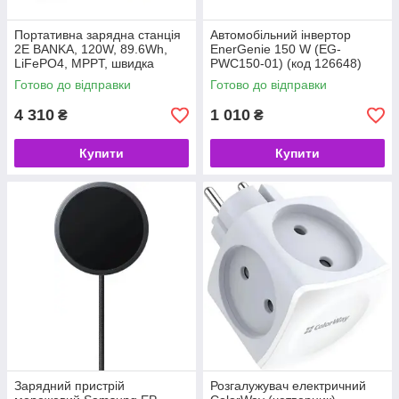
Портативна зарядна станція
Автомобільний інвертор
2E BANKA, 120W, 89.6Wh,
EnerGenie 150 W (EG-
LiFePO4, MPPT, швидка
PWC150-01) (код 126648)
зарядка (код 157930)
Готово до відправки
Готово до відправки
4 310
1 010
₴
₴
Купити
Купити
Зарядний пристрій
Розгалужувач електричний