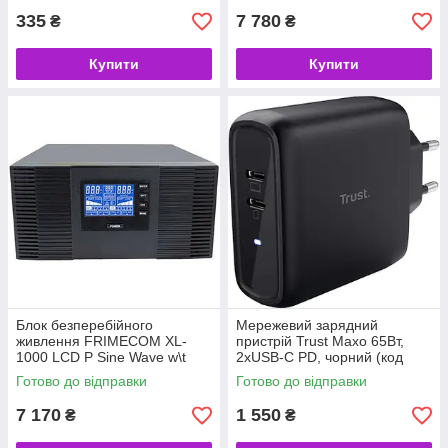
335
7 780
₴
₴
Купити
Купити
Блок безперебійного
Мережевий зарядний
живлення FRIMECOM XL-
пристрій Trust Maxo 65Вт,
1000 LCD P Sine Wave w\t
2xUSB-C PD, чорний (код
Battery (код 157496)
157179)
Готово до відправки
Готово до відправки
7 170
1 550
₴
₴