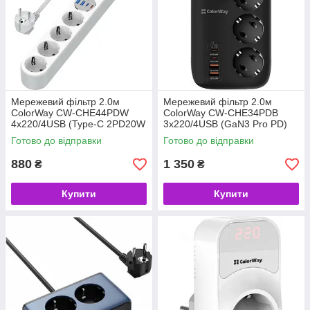
Мережевий фільтр 2.0м
Мережевий фільтр 2.0м
СolorWay CW-CHE44PDW
СolorWay CW-CHE34PDB
4x220/4USB (Type-C 2PD20W
3x220/4USB (GaN3 Pro PD)
+ 2USB QC3.0) (код 157939)
(код 157938)
Готово до відправки
Готово до відправки
880
1 350
₴
₴
Купити
Купити