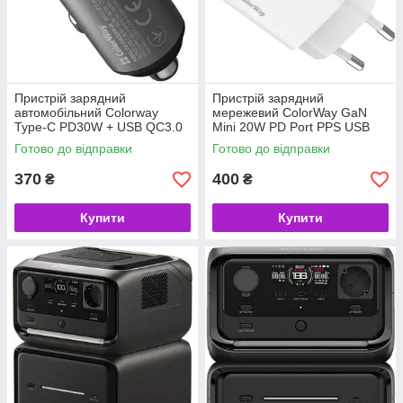
Пристрій зарядний
Пристрій зарядний
автомобільний Colorway
мережевий ColorWay GaN
Type-C PD30W + USB QC3.0
Mini 20W PD Port PPS USB
18W (48W) Gray (код 156153)
(Type-C PD + USB QC4.0)
Готово до відправки
Готово до відправки
білий (CW-CHS062PD-WT)
(код 156158)
370
400
₴
₴
Купити
Купити