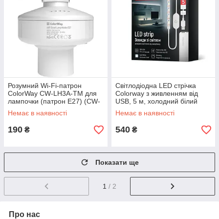
Розумний Wi-Fi-патрон
Світлодіодна LED стрічка
ColorWay CW-LH3A-TM для
Colorway з живленням від
лампочки (патрон E27) (CW-
USB, 5 м, холодний білий
LH3A-TM) (код 116765)
(CW-LD05) (код 146848)
Немає в наявності
Немає в наявності
190
540
₴
₴
Показати ще
1
/ 2
Про нас