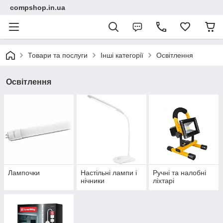
compshop.in.ua
Товари та послуги
Інші категорії
Освітлення
Освітлення
Лампочки
Настільні лампи і
Ручні та налобні
нічники
ліхтарі