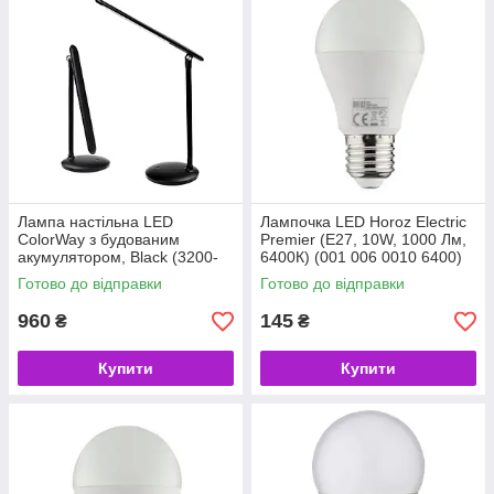
Лампа настільна LED
Лампочка LED Horoz Electric
ColorWay з будованим
Premier (E27, 10W, 1000 Лм,
акумулятором, Black (3200-
6400К) (001 006 0010 6400)
4300-6500k, Max 300 lm,
(код 101257)
Готово до відправки
Готово до відправки
SMD2835 4W) (CW-DL02B-B)
(код 109926)
960
145
₴
₴
Купити
Купити