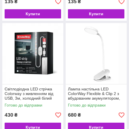
135
135
₴
₴
Купити
Купити
Світлодіодна LED стрічка
Лампа настільна LED
Colorway з живленням від
ColorWay Flexible & Clip 2 з
USB, 3м, холодний білий
вбудованим акумулятором,
(CW-LD03) (код 146847)
White (CW-DL10FCB-W) (код
Готово до відправки
Готово до відправки
146844)
430
680
₴
₴
Купити
Купити