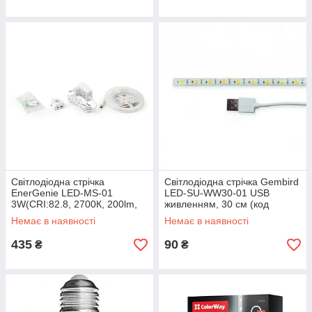
Світлодіодна стрічка
Світлодіодна стрічка Gembird
EnerGenie LED-MS-01
LED-SU-WW30-01 USB
3W(CRI:82.8, 2700К, 200lm,
живленням, 30 см (код
1.2 метра) (код 110852)
110304)
Немає в наявності
Немає в наявності
435
90
₴
₴