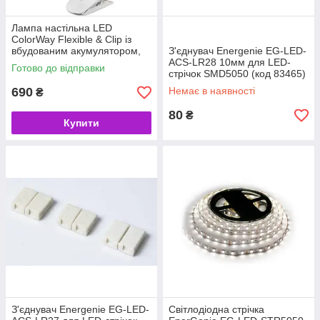
Лампа настільна LED
ColorWay Flexible & Clip із
вбудованим акумулятором,
З'єднувач Energenie EG-LED-
White (код 113400)
ACS-LR28 10мм для LED-
Готово до відправки
стрічок SMD5050 (код 83465)
690
Немає в наявності
₴
80
₴
Купити
З'єднувач Energenie EG-LED-
Світлодіодна стрічка