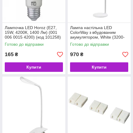
Лампочка LED Horoz (E27,
Лампа настільна LED
15W, 4200К, 1400 Лм) (001
ColorWay з вбудованим
006 0015 4200) (код 101258)
акумулятором, White (3200-
4300-6500k, Max 300 lm,
Готово до відправки
Готово до відправки
SMD2835 4W) (CW-DL02B-W)
(код 109927)
165
970
₴
₴
Купити
Купити