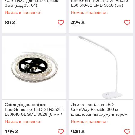
ACS-LR27 для LED-стрічок,
EnerGenie EG-LED-STR5050-
8мм (код 83464)
L60K40-01 SMD 5050 (5м)
(код 83463)
Немає в наявності
Немає в наявності
80
425
₴
₴
Світлодіодна стрічка
Лампа настільна LED
EnerGenie EG-LED-STR3528-
ColorWay Flexible 360 із
L60K40-01 SMD 3528 (8 мм /
влаштованим акумулятором
5м) 4.8 Вт 4000K 12V (код
White (код 113401)
Немає в наявності
Немає в наявності
83462)
195
940
₴
₴