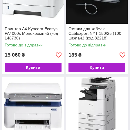
Принтер A4 Kyocera Ecosys
Стяжки для кабелю
PA4000x Монохромний (код
Cablexpert NYT-150/25 (100
148730)
шт./пач.) (код 82218)
Готово до відправки
Готово до відправки
15 060
185
₴
₴
Купити
Купити