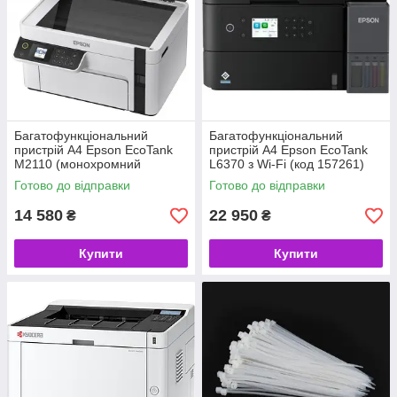
Багатофункціональний
Багатофункціональний
пристрій A4 Epson EcoTank
пристрій A4 Epson EcoTank
M2110 (монохромний
L6370 з Wi-Fi (код 157261)
принтер/сканер/копір, USB,
Готово до відправки
Готово до відправки
Ethernet) (код 116845)
14 580
22 950
₴
₴
Купити
Купити