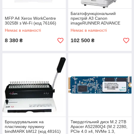
Багатофункціональний
MFP A4 Xerox WorkCentre
пристрій A3 Canon
3025BI з Wi-Fi (код 76166)
imageRUNNER ADVANCE
C3326i з Wi-Fi (без
Немає в наявності
Немає в наявності
картриджів CMYK C-EXV65)
(код 146573)
8 380
102 500
₴
₴
Брошурувальник на
Твердотільний диск M.2 2TB
пластикову пружину
Apacer AS2280Q4 (М.2 2280,
bindMARK bM12 (код 48161)
PCIe 4.0 x4, NVMe 1.3,