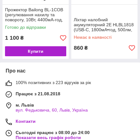
Прожектор Bailong BL-1COB
(регулювання нахилу та
повороту, 10Вт, 4400мА-год,
Ліхтар налобний
IP65) (код 144050)
акумуляторний 2E HLBL1818
Готово до відправки
(USB-C, 1800мА•год, 500лм,
5Вт) (код 143980)
1 100
Немає в наявності
₴
860
₴
Купити
Про нас
100% позитивних з 223 відгуків за рік
Працює з 21.08.2018
м. Львів
вул. Федьковича, 60, Львів, Україна
Контакти
Сьогодні працює з 08:00 до 24:00
Показати весь графік роботи