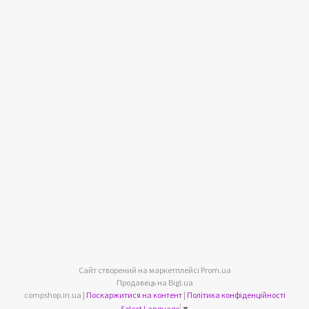
Сайт створений на маркетплейсі
Prom.ua
Продавець на Bigl.ua
compshop.in.ua |
Поскаржитися на контент
|
Політика конфіденційності
Select Language
▼