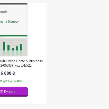
ція Office Home & Business
P2-06693) (код 145522)
16 880 ₴
о до відправки
Купити