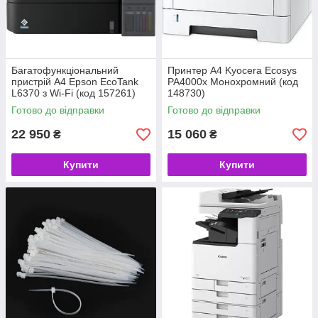
Багатофункціональний
Принтер A4 Kyocera Ecosys
пристрій A4 Epson EcoTank
PA4000x Монохромний (код
L6370 з Wi-Fi (код 157261)
148730)
Готово до відправки
Готово до відправки
22 950
15 060
₴
₴
Купити
Купити