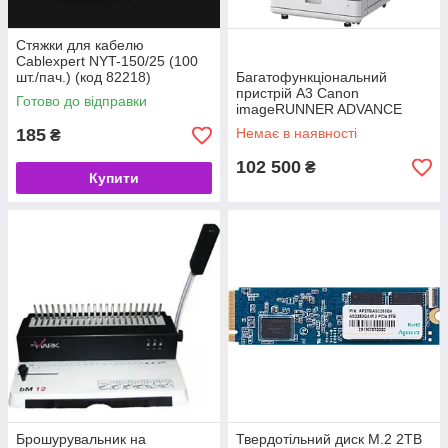
Стяжки для кабелю
Cablexpert NYT-150/25 (100
шт./пач.) (код 82218)
Багатофункціональний
пристрій A3 Canon
Готово до відправки
imageRUNNER ADVANCE
C3326i з Wi-Fi (без
185
Немає в наявності
₴
картриджів CMYK C-EXV65)
(код 146573)
102 500
₴
Купити
Брошурувальник на
Твердотільний диск M.2 2TB