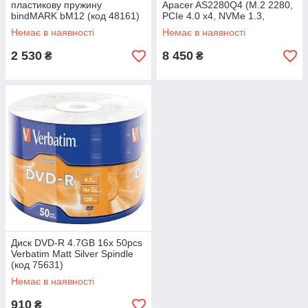
пластикову пружину
Apacer AS2280Q4 (М.2 2280,
bindMARK bM12 (код 48161)
PCIe 4.0 x4, NVMe 1.3,
5000MB/s / 4400MB/s) (код
Немає в наявності
Немає в наявності
2 530
8 450
₴
₴
Диск DVD-R 4.7GB 16x 50рсs
Verbatim Matt Silver Spindle
(код 75631)
Немає в наявності
910
₴