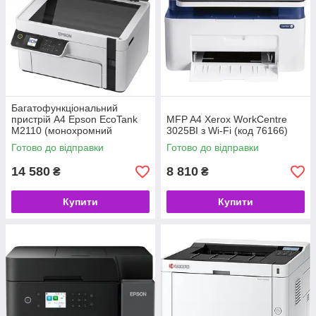
Багатофункціональний
пристрій A4 Epson EcoTank
MFP A4 Xerox WorkCentre
M2110 (монохромний
3025BI з Wi-Fi (код 76166)
принтер/сканер/копір, USB,
Готово до відправки
Готово до відправки
Ethernet) (код 116845)
14 580
8 810
₴
₴
Купити
Купити