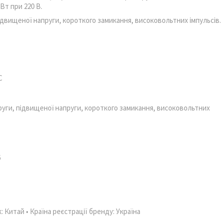
Вт при 220 В.
ідвищеної напруги, короткого замикання, високовольтних імпульсів.
C
уги, підвищеної напруги, короткого замикання, високовольтних
6
к: Китай • Країна реєстрації бренду: Україна