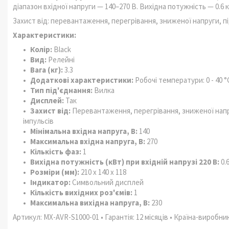
діапазон вхідної напруги — 140–270 В. Вихідна потужність — 0.6 к
Захист від: перевантаження, перегрівання, зниженої напруги, п
Характеристики:
Колір:
Black
Вид:
Релейні
Вага (кг):
3.3
Додаткові характеристики:
Робочі температури: 0 - 40 °
Тип під'єднання:
Вилка
Дисплей:
Так
Захист від:
Перевантаження, перегрівання, зниженої напр
імпульсів
Мінімальна вхідна напруга, В:
140
Максимальна вхідна напруга, В:
270
Кількість фаз:
1
Вихідна потужність (кВт) при вхідній напрузі 220 В:
0.
Розміри (мм):
210 x 140 x 118
Індикатор:
Символьний дисплей
Кількість вихідних роз'ємів:
1
Максимальна вихідна напруга, В:
230
Артикул: MX-AVR-S1000-01 • Гарантія: 12 місяців • Країна-виробни