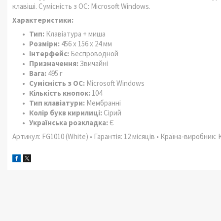
клавіші. Сумісність з ОС: Microsoft Windows.
Характеристики:
Тип:
Клавіатура + миша
Розміри:
456 х 156 х 24 мм
Інтерфейс:
Беспроводной
Призначення:
Звичайні
Вага:
495 г
Сумісність з ОС:
Microsoft Windows
Кількість кнопок:
104
Тип клавіатури:
Мембранні
Колір букв кирилиці:
Сірий
Українська розкладка:
Є
Артикул: FG1010 (White) • Гарантія: 12 місяців • Країна-виробник: