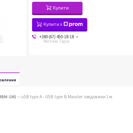
Купити
Купити з
+380 (67) 450-18-18
Митник Тарас
овлення
MBM-1M)
— uSB type A - USB type B Maxxter завдовжки 1 м.