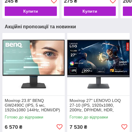
245
275
200
₴
₴
Купити
Купити
Акційні пропозиції та новинки
Монітор 23.8" BENQ
Монітор 27" LENOVO LOQ
GW2490C (IPS, 5 мс,
27-10 (IPS, 1920x1080,
1920x1080 144Hz, HDMI/DP)
200Hz, DP/HDMI, HDR,
(код 158368)
Freesync) (код 158489)
Готово до відправки
Готово до відправки
6 570
7 530
₴
₴