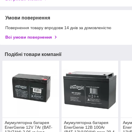
Умови повернення
Повернення товару впродовж 14 днів за домовленістю
Всі умови повернення
Подібні товари компанії
Акумуляторна батарея
Акумуляторна батарея
Акум
EnerGenie 12V 7Aг (BAT-
EnerGenie 12В 100Aг
Ener
12V7AH) 2.06 кг (код
(BAT-12V100AH) вага 29.4
12V5