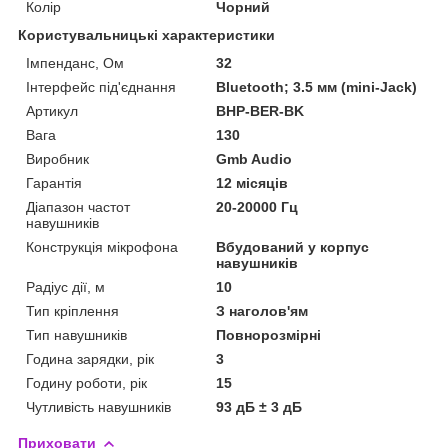
Колір
Чорний
Користувальницькі характеристики
Імпенданс, Ом
32
Інтерфейс під'єднання
Bluetooth; 3.5 мм (mini-Jack)
Артикул
ВНР-BER-BK
Вага
130
Виробник
Gmb Audio
Гарантія
12 місяців
Діапазон частот
20-20000 Гц
навушників
Конструкція мікрофона
Вбудований у корпус
навушників
Радіус дії, м
10
Тип кріплення
З наголов'ям
Тип навушників
Повнорозмірні
Година зарядки, рік
3
Годину роботи, рік
15
Чутливість навушників
93 дБ ± 3 дБ
Приховати