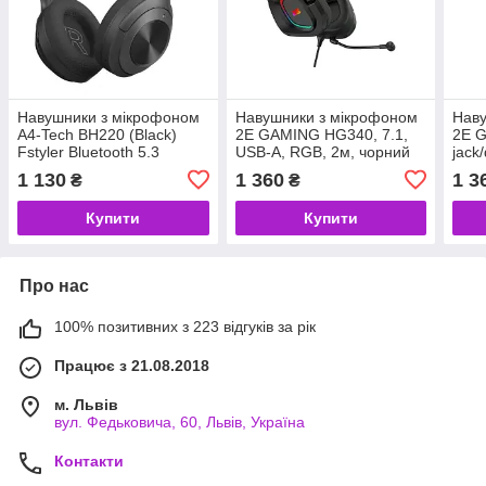
Навушники з мікрофоном
Навушники з мікрофоном
Наву
A4-Tech BH220 (Black)
2E GAMING HG340, 7.1,
2E G
Fstyler Bluetooth 5.3
USB-A, RGB, 2м, чорний
jack
Wireless, чорний (код
(2E-HG340BK-7.1) (код
чорн
1 130
1 360
1 3
₴
₴
143709)
144522)
(код
Купити
Купити
Про нас
100% позитивних з 223 відгуків за рік
Працює з 21.08.2018
м. Львів
вул. Федьковича, 60, Львів, Україна
Контакти