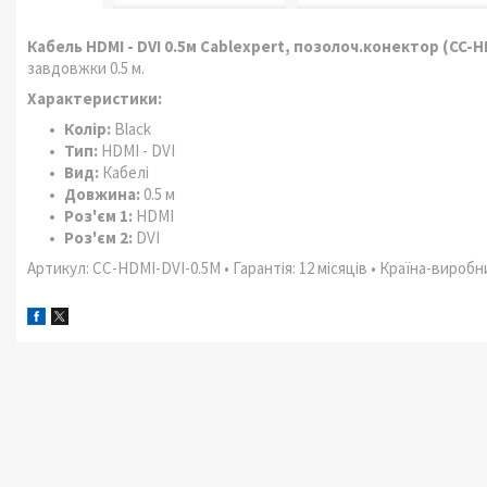
Кабель HDMI - DVI 0.5м Cablexpert, позолоч.конектор (CC-H
завдовжки 0.5 м.
Характеристики:
Колір:
Black
Тип:
HDMI - DVI
Вид:
Кабелі
Довжина:
0.5 м
Роз'єм 1:
HDMI
Роз'єм 2:
DVI
Артикул: CC-HDMI-DVI-0.5M • Гарантія: 12 місяців • Країна-виробн