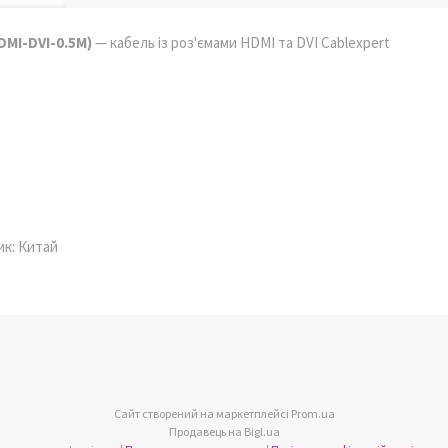
DMI-DVI-0.5M)
— кабель із роз'ємами HDMI та DVI Cablexpert
ик: Китай
Сайт створений на маркетплейсі
Prom.ua
Продавець на Bigl.ua