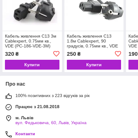
Кабель живлення C13 3м
Кабель живлення C13
Кабе
Cablexpert, 0.75мм кв.,
1.8м Cablexpert, 90
Cabl
VDE (PC-186-VDE-3M)
градусів, 0.75мм кв., VDE
VDE 
(код 59739)
(PC-186A-VDE) (код
8271
320
250
190
₴
₴
59573)
Купити
Купити
Про нас
100% позитивних з 223 відгуків за рік
Працює з 21.08.2018
м. Львів
вул. Федьковича, 60, Львів, Україна
Контакти