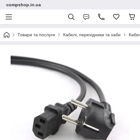
compshop.in.ua
Товари та послуги
Кабелі, перехідники та хаби
Кабел