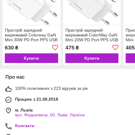
Пристрій зарядний
Пристрій зарядний
Прис
мережевий Colorway GaN
мережевий ColorWay GaN
мер
Mini 30W PD Port PPS USB
Mini 20W PD Port PPS USB
Mini
(Type-C PD + USB QC4.0)
(Type-C PD + USB QC4.0)
USB-
630
475
405
₴
₴
cable Type-C (код
cable Type-C
CHS
1519
Купити
Купити
Про нас
100% позитивних з 223 відгуків за рік
Працює з 21.08.2018
м. Львів
вул. Федьковича, 60, Львів, Україна
Контакти