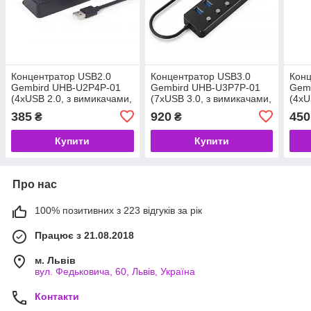
Концентратор USB2.0
Концентратор USB3.0
Конц
Gembird UHB-U2P4P-01
Gembird UHB-U3P7P-01
Gem
(4xUSB 2.0, з вимикачами,
(7xUSB 3.0, з вимикачами,
(4xU
пластик), чорний (код
пластик\метал), чорний
чорн
385
920
450
₴
₴
135651)
(код 135652)
Купити
Купити
Про нас
100% позитивних з 223 відгуків за рік
Працює з 21.08.2018
м. Львів
вул. Федьковича, 60, Львів, Україна
Контакти