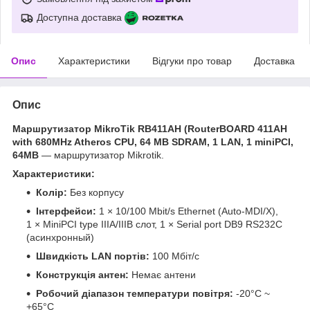
Доступна доставка
Опис
Характеристики
Відгуки про товар
Доставка
Опис
Маршрутизатор MikroTik RB411AH (RouterBOARD 411AH
with 680MHz Atheros CPU, 64 MB SDRAM, 1 LAN, 1 miniPCI,
64MB
— маршрутизатор Mikrotik.
Характеристики:
Колір:
Без корпусу
Інтерфейси:
1 × 10/100 Mbit/s Ethernet (Auto-MDI/X),
1 × MiniPCI type IIIA/IIIB слот, 1 × Serial port DB9 RS232C
(асинхронный)
Швидкість LAN портів:
100 Мбіт/с
Конструкція антен:
Немає антени
Робочий діапазон температури повітря:
-20°C ~
+65°C