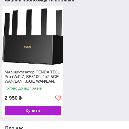
Маршрутизатор TENDA TE6L
Pro (WiFi7, BE5100, 1x2.5GE
WAN/LAN, 3xGE WAN/LAN,
NFC, Mesh, антени: 5) (код
Готово до відправки
158396)
2 950
₴
Купити
Про нас