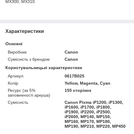
MX300, MX310.
Характеристики
Основні
Виробник
Canon
Сумісність з брендом
Canon
Користувальницькі характеристики
Артикул
0617B025
Колір
Yellow, Magenta, Cyan
Ресурс (за 5%
155 сторінок
заповненості аркуша)
Сумісність
Canon Pixma iP1200, iP1300,
iP1600, iP1700, iP1800,
iP1900, iP2200, iP2500,
iP2600, MP140, MP150,
MP160, MP170, MP180,
MP190, MP210, MP220, MP450