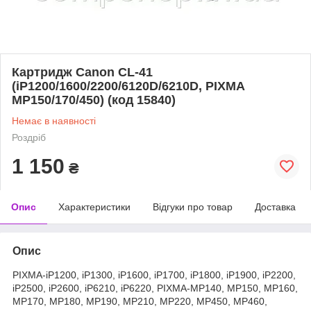
Картридж Canon CL-41
(iP1200/1600/2200/6120D/6210D, PIXMA
MP150/170/450) (код 15840)
Немає в наявності
Роздріб
1 150
₴
Опис
Характеристики
Відгуки про товар
Доставка
Опис
PIXMA-iP1200, iP1300, iP1600, iP1700, iP1800, iP1900, iP2200,
iP2500, iP2600, iP6210, iP6220, PIXMA-MP140, MP150, MP160,
MP170, MP180, MP190, MP210, MP220, MP450, MP460,