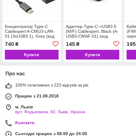
Концентратор Type-C
Адаптер Type-C->USB3.0
Кабе
Cablexpert A-CMU3-LAN-
(M/F) Cablexpert, Black (A-
(F/M
01 (3хUSB3.1), Grey (код
USB3-CMAF-01) (код
чор
125192)
96410)
01) 
740
145
195
₴
₴
Купити
Купити
Про нас
100% позитивних з 223 відгуків за рік
Працює з 21.08.2018
м. Львів
вул. Федьковича, 60, Львів, Україна
Контакти
Сьогодні працює з 08:00 до 24:00