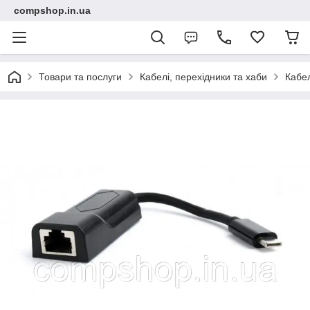
compshop.in.ua
Товари та послуги
Кабелі, перехідники та хаби
Кабел