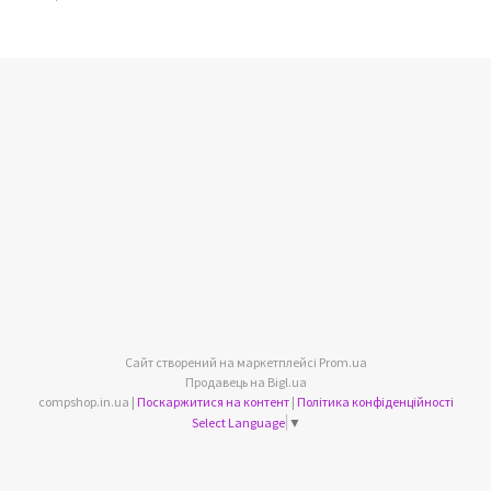
Сайт створений на маркетплейсі
Prom.ua
Продавець на Bigl.ua
compshop.in.ua |
Поскаржитися на контент
|
Політика конфіденційності
Select Language
▼