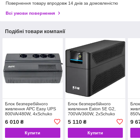
Повернення товару впродовж 14 днів за домовленістю
Всі умови повернення
Подібні товари компанії
Блок безперебійного
Блок безперебійного
Блок
живлення APC Easy UPS
живлення Eaton 5E G2,
жив
800VA/480W, 4xSchuko
700VA/360W, 2xSchuko
850V
(BV800I-GR) (код 119703)
(5E700D) (код 148621)
port
6 010
5 110
9 6
₴
₴
(BE8
1551
Купити
Купити