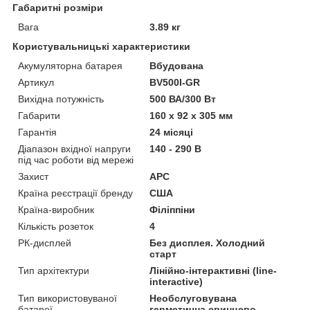
Габаритні розміри
Вага
3.89 кг
Користувальницькі характеристики
Акумуляторна батарея
Вбудована
Артикул
BV500I-GR
Вихідна потужність
500 ВА/300 Вт
Габарити
160 x 92 x 305 мм
Гарантія
24 місяці
Діапазон вхідної напруги
140 - 290 В
під час роботи від мережі
Захист
APC
Країна реєстрації бренду
США
Країна-виробник
Філіппіни
Кількість розеток
4
РК-дисплей
Без дисплея. Холодний
старт
Тип архітектури
Лінійно-інтерактивні (line-
interactive)
Тип використовуваної
Необслуговувана
батареї
герметична свинцево-