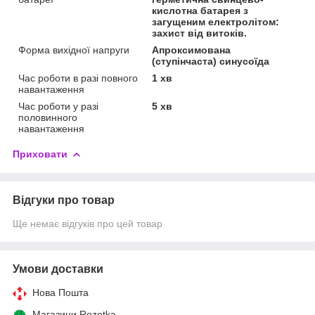
кислотна батарея з
загущеним електролітом:
захист від витоків.
Форма вихідної напруги
Апроксимована
(ступінчаста) синусоїда
Час роботи в разі повного
1 хв
навантаження
Час роботи у разі
5 хв
половинного
навантаження
Приховати
Відгуки про товар
Ще немає відгуків про цей товар
Умови доставки
Нова Пошта
Магазини Rozetka