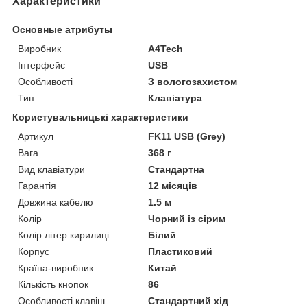
Характеристики
Основные атрибуты
Виробник
A4Tech
Інтерфейс
USB
Особливості
З вологозахистом
Тип
Клавіатура
Користувальницькі характеристики
Артикул
FK11 USB (Grey)
Вага
368 г
Вид клавіатури
Стандартна
Гарантія
12 місяців
Довжина кабелю
1.5 м
Колір
Чорний із сірим
Колір літер кирилиці
Білий
Корпус
Пластиковий
Країна-виробник
Китай
Кількість кнопок
86
Особливості клавіш
Стандартний хід