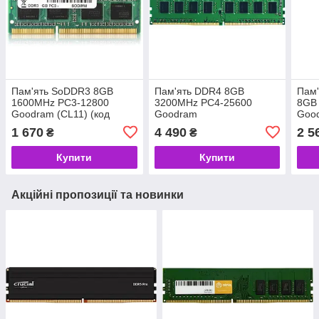
Пам'ять SoDDR3 8GB
Пам'ять DDR4 8GB
Пам
1600MHz PC3-12800
3200MHz PC4-25600
8GB
Goodram (CL11) (код
Goodram
Good
64576)
(GR3200D464L22S/8G)
(код
1 670
4 490
2 5
₴
₴
(код 122520)
Купити
Купити
Акційні пропозиції та новинки