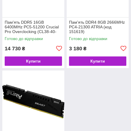
Пам'ять DDR5 16GB
Пам'ять DDR4 8GB 2666MHz
6400MHz PC5-51200 Crucial
PC4-21300 ATRIA (код
Pro Overclocking (CL38-40-
151619)
40-84) (код 151508)
Готово до відправки
Готово до відправки
14 730
3 180
₴
₴
Купити
Купити