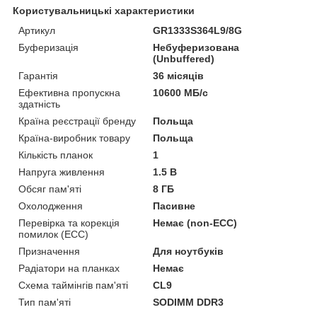
Користувальницькі характеристики
Артикул
GR1333S364L9/8G
Буферизація
Небуферизована
(Unbuffered)
Гарантія
36 місяців
Ефективна пропускна
10600 МБ/с
здатність
Країна реєстрації бренду
Польща
Країна-виробник товару
Польща
Кількість планок
1
Напруга живлення
1.5 В
Обсяг пам'яті
8 ГБ
Охолодження
Пасивне
Перевірка та корекція
Немає (non-ECC)
помилок (ECC)
Призначення
Для ноутбуків
Радіатори на планках
Немає
Схема таймінгів пам'яті
CL9
Тип пам'яті
SODIMM DDR3