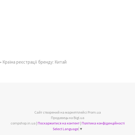
 • Країна реєстрації бренду: Китай
Сайт створений на маркетплейсі
Prom.ua
Продавець на Bigl.ua
compshop.in.ua |
Поскаржитися на контент
|
Політика конфіденційності
Select Language
▼