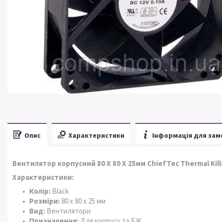
Опис
Характеристики
Інформація для зам
Вентилятор корпусний 80 Х 80 Х 25мм ChiefTec Thermal Kille
Характеристики:
Колір:
Black
Розміри:
80 х 80 х 25 мм
Вид:
Вентилятори
Призначення:
Для корпусу та БЖ