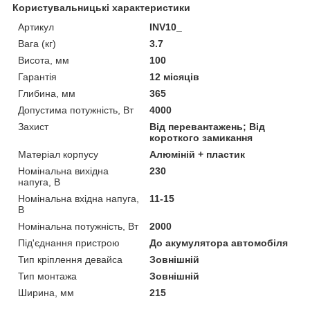
Користувальницькі характеристики
Артикул
INV10_
Вага (кг)
3.7
Висота, мм
100
Гарантія
12 місяців
Глибина, мм
365
Допустима потужність, Вт
4000
Захист
Від перевантажень; Від
короткого замикання
Матеріал корпусу
Алюміній + пластик
Номінальна вихідна
230
напуга, В
Номінальна вхідна напуга,
11-15
В
Номінальна потужність, Вт
2000
Під'єднання пристрою
До акумулятора автомобіля
Тип кріплення девайса
Зовнішній
Тип монтажа
Зовнішній
Ширина, мм
215