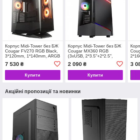
Корпус Midi-Tower без БЖ
Корпус Midi-Tower без БЖ
Корп
Cougar FV270 RGB Black,
Cougar MX360 RGB
Coug
3*120mm, 1*140mm, ARGB
(3xUSB, 2*3.5"+2*2.5",
2*16
Fan Pre-installed, Type-C
2*120 RGB Fans, скляне
insta
7 530
2 090
3 0
₴
₴
x1, USB3.0 x2, Audio x1
вікно) (код 136888)
USB3
(код
Купити
Купити
Акційні пропозиції та новинки