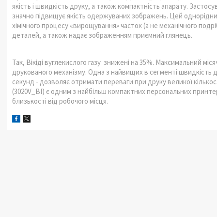
якість і швидкість друку, а також компактність апарату. Застосу
значно підвищує якість одержуваних зображень. Цей однорідни
хімічного процесу «вирощування» часток (а не механічного подр
деталей, а також надає зображенням приємний глянець.
Так, Вікіді вуглекислого газу знижені на 35%. Максимальний міся
друкованого механізму. Одна з найвищих в сегменті швидкість дру
секунд - дозволяє отримати переваги при друку великої кількост
(3020V_BI) є одним з найбільш компактних персональних принте
близькості від робочого місця.