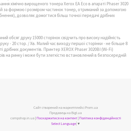
вання хімічно вирощеного тонера Xerox EA Eco в апараті Phaser 3020
й за формою і розміром частинок тонер, отриманий за допомогою
ібнення), дозволяє домогтися більш точної передачі дрібних
чний обсяг друку 15000 сторінок свідчить про високу надійність
ку - 20 стор. / Хв. Малий час виходу першої сторінки - не більше 8
і дрібних документів. Принтер XEROX Phaser 3020BI (Wi-Fi)
рів на ринку і може бути злегкістю встановлений в безпосередній
Сайт створений на маркетплейсі
Prom.ua
Продавець на Bigl.ua
compshop.in.ua |
Поскаржитися на контент
|
Політика конфіденційності
Select Language
▼