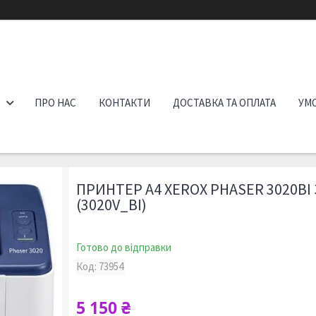
ПРО НАС
КОНТАКТИ
ДОСТАВКА ТА ОПЛАТА
УМО
ПРИНТЕР A4 XEROX PHASER 3020BI З
(3020V_BI)
Готово до відправки
Код:
73954
5 150 ₴