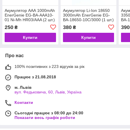
Акумулятор AAА 1000mAh
Акумулятор Li-Ion 18650
Акум
EnerGenie EG-BA-AAA10-
3000mAh EnerGenie EG-
335
01 Ni-Mh HR03/AAA (2 шт.)
BA-18650-10C/3000 (1 шт.)
BA-1
(код 110851)
блістер (код 137681)
(1 шт
250
380
390
₴
₴
1376
Купити
Купити
Про нас
100% позитивних з 223 відгуків за рік
Працює з 21.08.2018
м. Львів
вул. Федьковича, 60, Львів, Україна
Контакти
Сьогодні працює з 08:00 до 24:00
Показати весь графік роботи