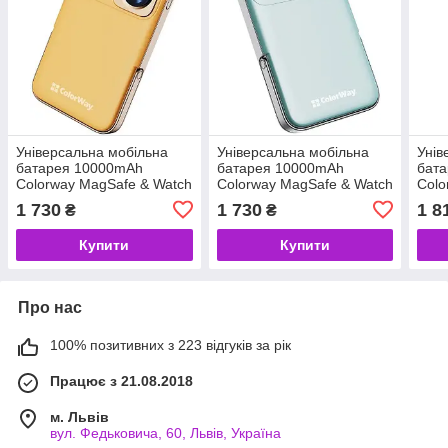
Універсальна мобільна
Універсальна мобільна
Унів
батарея 10000mAh
батарея 10000mAh
бат
Colorway MagSafe & Watch
Colorway MagSafe & Watch
Colo
Wireless Amber (USB-C PD
Wireless Aquamarine (USB-
Blac
1 730
1 730
1 8
₴
₴
22.5W) (код 156376)
C PD 22.5W) (код 156377)
Powe
1372
Купити
Купити
Про нас
100% позитивних з 223 відгуків за рік
Працює з 21.08.2018
м. Львів
вул. Федьковича, 60, Львів, Україна