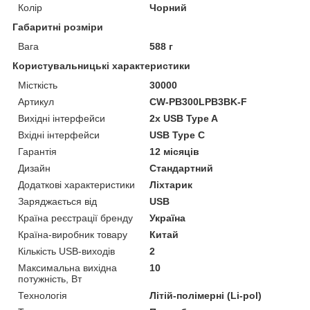
Колір
Чорний
Габаритні розміри
Вага
588 г
Користувальницькі характеристики
Місткість
30000
Артикул
CW-PB300LPB3BK-F
Вихідні інтерфейси
2x USB Type A
Вхідні інтерфейси
USB Type C
Гарантія
12 місяців
Дизайн
Стандартний
Додаткові характеристики
Ліхтарик
Заряджається від
USB
Країна реєстрації бренду
Україна
Країна-виробник товару
Китай
Кількість USB-виходів
2
Максимальна вихідна
10
потужність, Вт
Технологія
Літій-полімерні (Li-pol)