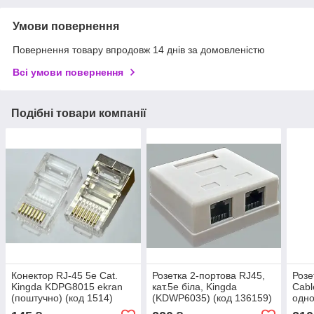
Умови повернення
Повернення товару впродовж 14 днів за домовленістю
Всі умови повернення
Подібні товари компанії
Конектор RJ-45 5e Cat.
Розетка 2-портова RJ45,
Розе
Kingda KDPG8015 ekran
кат.5е біла, Kingda
Cabl
(поштучно) (код 1514)
(KDWP6035) (код 136159)
одно
RJ-4