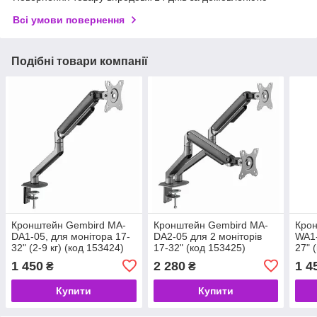
Всі умови повернення
Подібні товари компанії
Кронштейн Gembird MA-
Кронштейн Gembird MA-
Кро
DA1-05, для монітора 17-
DA2-05 для 2 моніторів
WA1-
32" (2-9 кг) (код 153424)
17-32" (код 153425)
27" 
1 450
2 280
1 4
₴
₴
Купити
Купити