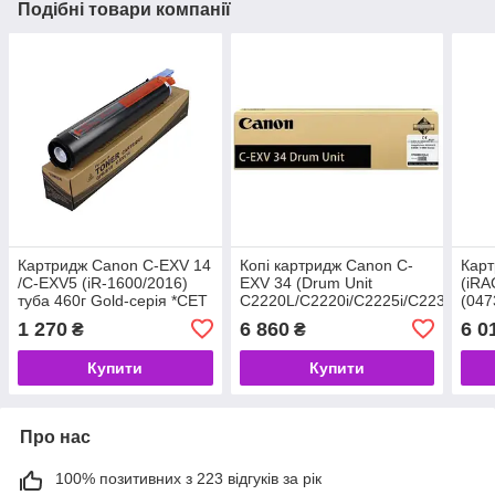
Подібні товари компанії
Картридж Canon C-EXV 14
Копі картридж Canon C-
Карт
/C-EXV5 (iR-1600/2016)
EXV 34 (Drum Unit
(iRA
туба 460г Gold-серія *CET
C2220L/C2220i/C2225i/C2230)
(047
(CET4483U) (код 118437)
43kpg Black (код 76269)
1 270
6 860
6 0
₴
₴
Купити
Купити
Про нас
100% позитивних з 223 відгуків за рік