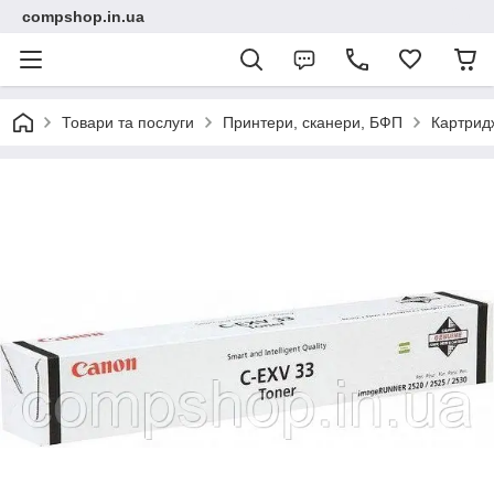
compshop.in.ua
Товари та послуги
Принтери, сканери, БФП
Картридж