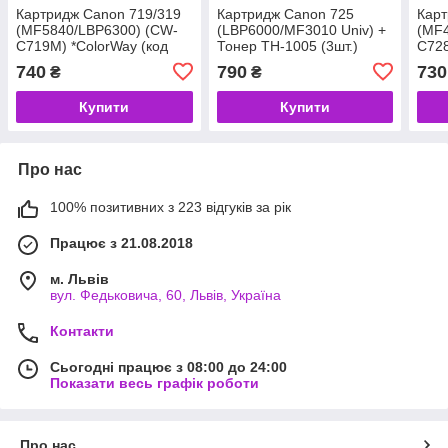
Картридж Canon 719/319
Картридж Canon 725
Карт
(MF5840/LBP6300) (CW-
(LBP6000/MF3010 Univ) +
(MF
C719M) *ColorWay (код
Тонер TH-1005 (3шт.)
C728
57168)
(CW-C725M/TH-1005)
5407
740
790
730
₴
₴
*ColorWay (код 102030)
Купити
Купити
Про нас
100% позитивних з 223 відгуків за рік
Працює з 21.08.2018
м. Львів
вул. Федьковича, 60, Львів, Україна
Контакти
Сьогодні працює з 08:00 до 24:00
Показати весь графік роботи
Про нас