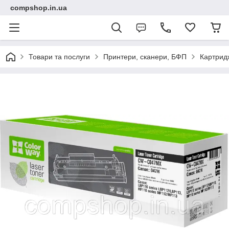
compshop.in.ua
Товари та послуги
Принтери, сканери, БФП
Картридж