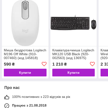
Миша бездротова Logitech
Клавіатура+миша Logitech
Клав
M196 Off White (910-
MK120 USB Black (920-
Wire
007460) (код 145818)
002563) (код 136975)
(920
590
1 210
2 3
₴
₴
Купити
Купити
Про нас
100% позитивних з 223 відгуків за рік
Працює з 21.08.2018