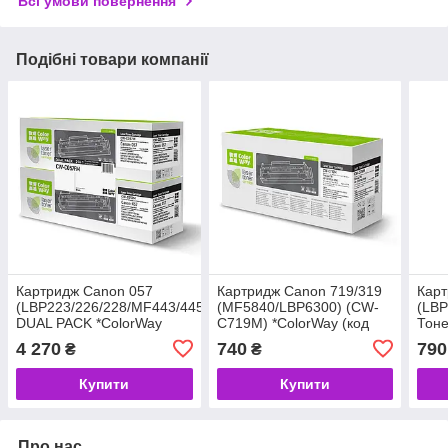
Всі умови повернення
Подібні товари компанії
Картридж Canon 057
Картридж Canon 719/319
Карт
(LBP223/226/228/MF443/445/446/MF449)
(MF5840/LBP6300) (CW-
(LBP
DUAL PACK *ColorWay
C719M) *ColorWay (код
Тоне
(код 150621)
57168)
(CW
4 270
740
790
₴
₴
*Col
Купити
Купити
Про нас