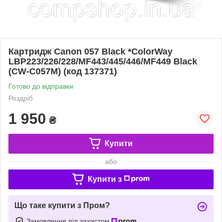
Картридж Canon 057 Black *ColorWay
LBP223/226/228/MF443/445/446/MF449 Black
(CW-C057M) (код 137371)
Готово до відправки
Роздріб
1 950
₴
Купити
або
Купити з
Що таке купити з Пром?
Замовлення під захистом