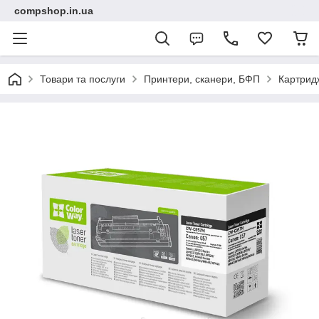
compshop.in.ua
Товари та послуги
Принтери, сканери, БФП
Картридж