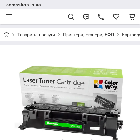
compshop.in.ua
Товари та послуги
Принтери, сканери, БФП
Картридж