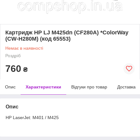
Картридж HP LJ M425dn (CF280A) *ColorWay
(CW-H280M) (код 65553)
Немає в наявності
Роздріб
760
₴
Опис
Характеристики
Відгуки про товар
Доставка
Опис
НР LaserJet: M401 / M425