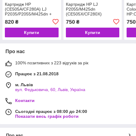
Картридж HP
Картридж HP LJ
Карт
(CE505A/CF280A) LJ
P2055/M425dn
Colo
P2035/P2055/M425dn +
(CE505X/CF280X)
HP:
ТН-2035 (2шт.) *ColorWay
*PrintPro (код 129315)
H50
820
750
750
₴
₴
(код 102044)
Купити
Купити
Про нас
100% позитивних з 223 відгуків за рік
Працює з 21.08.2018
м. Львів
вул. Федьковича, 60, Львів, Україна
Контакти
Сьогодні працює з 08:00 до 24:00
Показати весь графік роботи
Про нас