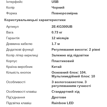
Інтерфейс
USB
Колір
Чорний
Форма
Повнорозмірна
Користувальницькі характеристики
Артикул
2E-KG300UB
Вага
0.73 кг
Гарантія
12 місяців
Довжина кабелю
1.7 м
Додаткові функції
Регулювання висоти: 2 рівні
Колір літер кирилиці
Залежно від підсвітки
Корпус
Пластиковий
Країна-виробник
Китай
Кількість кнопок
Основний блок: 104.
Мультимедійний блок: 10
Особливості
З вологозахистом. З
регулюванням гучності
Особливості клавіш
Стандартний хід
Під'єднання
Дротове
Підсвітка клавіш
Rainbow LED