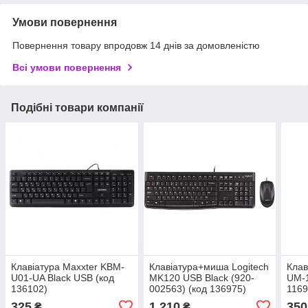
Умови повернення
Повернення товару впродовж 14 днів за домовленістю
Всі умови повернення
Подібні товари компанії
Клавіатура Maxxter KBM-
Клавіатура+миша Logitech
Клав
U01-UA Black USB (код
MK120 USB Black (920-
UM-1
136102)
002563) (код 136975)
1169
325
1 210
350
₴
₴