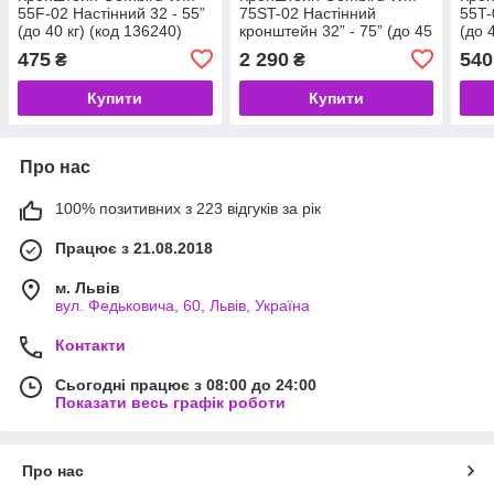
55F-02 Настінний 32 - 55”
75ST-02 Настінний
55T-
(до 40 кг) (код 136240)
кронштейн 32” - 75” (до 45
(до 
кг) (код 138690)
475
2 290
540
₴
₴
Купити
Купити
Про нас
100% позитивних з 223 відгуків за рік
Працює з 21.08.2018
м. Львів
вул. Федьковича, 60, Львів, Україна
Контакти
Сьогодні працює з 08:00 до 24:00
Показати весь графік роботи
Про нас