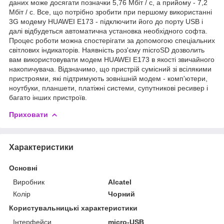
даних може досягати позначки 5,76 Мбіт / с, а прийому - 7,2
Мбіт / с. Все, що потрібно зробити при першому використанні
3G модему HUAWEI E173 - підключити його до порту USB і
далі відбудеться автоматична установка необхідного софта.
Процес роботи можна спостерігати за допомогою спеціальних
світлових індикаторів. Наявність роз'єму microSD дозволить
вам використовувати модем HUAWEI E173 в якості звичайного
накопичувача. Відзначимо, що пристрій сумісний зі всілякими
пристроями, які підтримують зовнішній модем - комп'ютери,
ноутбуки, планшети, платіжні системи, супутникові ресивер і
багато інших пристроїв.
Приховати
Характеристики
Основні
Виробник
Alcatel
Колір
Чорний
Користувальницькі характеристики
Інтерфейси
micro-USB