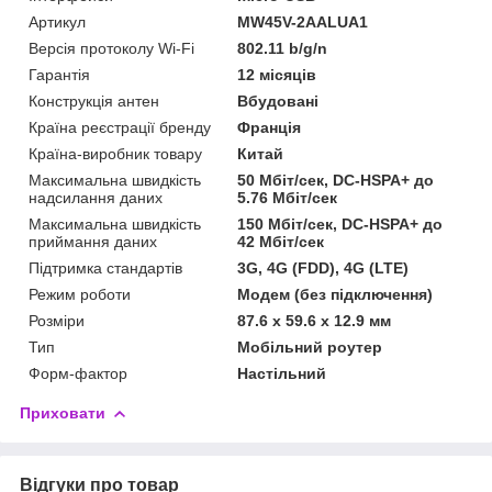
Артикул
MW45V-2AALUA1
Версія протоколу Wi-Fi
802.11 b/g/n
Гарантія
12 місяців
Конструкція антен
Вбудовані
Країна реєстрації бренду
Франція
Країна-виробник товару
Китай
Максимальна швидкість
50 Мбіт/сек, DC-HSPA+ до
надсилання даних
5.76 Мбіт/сек
Максимальна швидкість
150 Мбіт/сек, DC-HSPA+ до
приймання даних
42 Мбіт/сек
Підтримка стандартів
3G, 4G (FDD), 4G (LTE)
Режим роботи
Модем (без підключення)
Розміри
87.6 х 59.6 х 12.9 мм
Тип
Мобільний роутер
Форм-фактор
Настільний
Приховати
Відгуки про товар