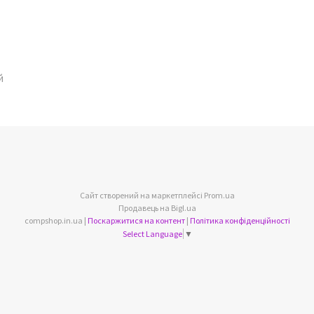
й
Сайт створений на маркетплейсі
Prom.ua
Продавець на Bigl.ua
compshop.in.ua |
Поскаржитися на контент
|
Політика конфіденційності
Select Language
▼