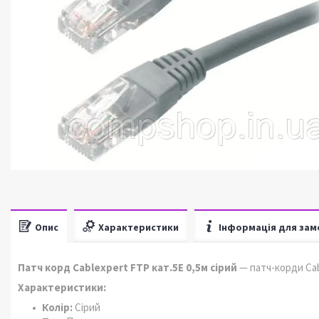
Опис
Характеристики
Інформація для зам
Патч корд Cablexpert FTP кат.5E 0,5м сірий
— патч-корди Cab
Характеристики:
Колір:
Сірий