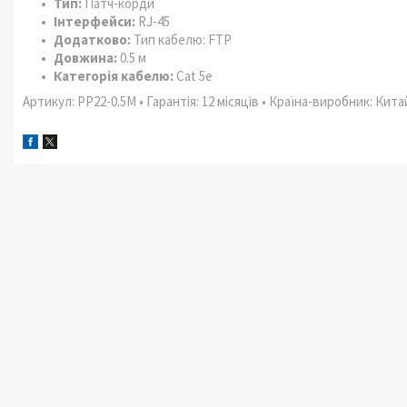
Тип:
Патч-корди
Інтерфейси:
RJ-45
Додатково:
Тип кабелю: FTP
Довжина:
0.5 м
Категорія кабелю:
Cat 5e
Артикул: PP22-0.5M • Гарантія: 12 місяців • Країна-виробник: Кита