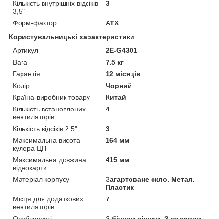
Кількість внутрішніх відсіків
3
3,5"
Форм-фактор
ATX
Користувальницькі характеристики
Артикул
2E-G4301
Вага
7.5 кг
Гарантія
12 місяців
Колір
Чорний
Країна-виробник товару
Китай
Кількість встановлених
4
вентиляторів
Кількість відсіків 2.5"
3
Максимальна висота
164 мм
кулера ЦП
Максимальна довжина
415 мм
відеокарти
Матеріал корпусу
Загартоване скло. Метал.
Пластик
Місця для додаткових
7
вентиляторів
Особливості
З бічним вікном. З пиловим