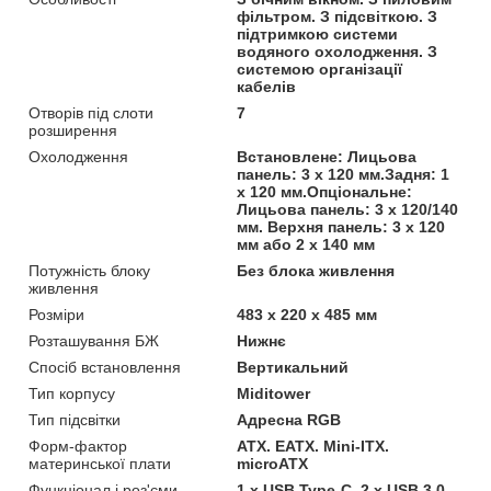
фільтром. З підсвіткою. З
підтримкою системи
водяного охолодження. З
системою організації
кабелів
Отворів під слоти
7
розширення
Охолодження
Встановлене: Лицьова
панель: 3 х 120 мм.Задня: 1
х 120 мм.Опціональне:
Лицьова панель: 3 х 120/140
мм. Верхня панель: 3 х 120
мм або 2 х 140 мм
Потужність блоку
Без блока живлення
живлення
Розміри
483 x 220 x 485 мм
Розташування БЖ
Нижнє
Спосіб встановлення
Вертикальний
Тип корпусу
Miditower
Тип підсвітки
Адресна RGB
Форм-фактор
ATX. EATX. Mini-ITX.
материнської плати
microATX
Функціонал і роз'єми
1 х USB Type-C. 2 х USB 3.0.