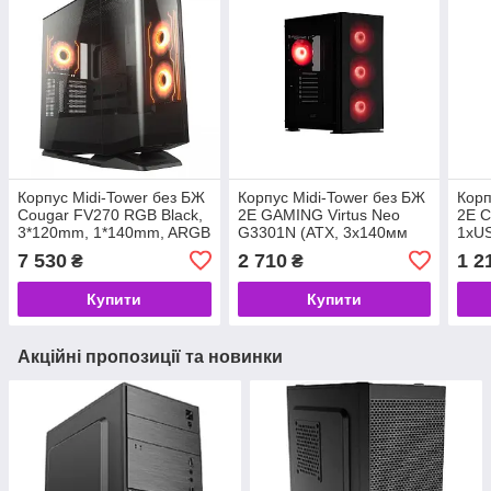
Корпус Midi-Tower без БЖ
Корпус Midi-Tower без БЖ
Корп
Cougar FV270 RGB Black,
2E GAMING Virtus Neo
2E C
3*120mm, 1*140mm, ARGB
G3301N (ATX, 3x140мм
1xUS
Fan Pre-installed, Type-C
ARGB fans, 1x120мм
1xTy
7 530
2 710
1 2
₴
₴
x1, USB3.0 x2, Audio x1
ARGB, чорний) (код
біли
(код
134895)
Купити
Купити
Акційні пропозиції та новинки