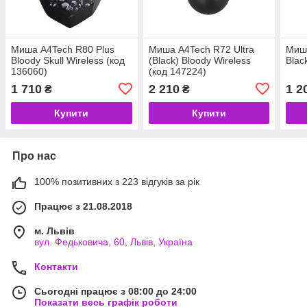
Миша A4Tech R80 Plus
Миша A4Tech R72 Ultra
Миша
Bloody Skull Wireless (код
(Black) Bloody Wireless
Blac
136060)
(код 147224)
1 710
2 210
1 2
₴
₴
Купити
Купити
Про нас
100% позитивних з 223 відгуків за рік
Працює з 21.08.2018
м. Львів
вул. Федьковича, 60, Львів, Україна
Контакти
Сьогодні працює з 08:00 до 24:00
Показати весь графік роботи