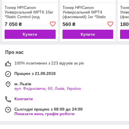
Тонер HP/Canon
Тонер HP/Canon
Тоне
Універсальний MPT6 10кг
Універсальний MPT4
Унів
*Static Control (код
(фасований) 1кг *Static
(фас
118687)
Control (код 120211)
Cont
7 050
560
180
₴
₴
Купити
Купити
Про нас
100% позитивних з 223 відгуків за рік
Працює з 21.08.2018
м. Львів
вул. Федьковича, 60, Львів, Україна
Контакти
Сьогодні працює з 08:00 до 24:00
Показати весь графік роботи