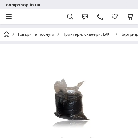
compshop.in.ua
Товари та послуги
Принтери, сканери, БФП
Картридж