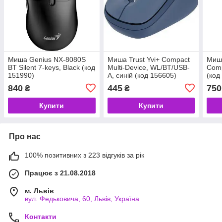
Миша Genius NX-8080S
Миша Trust Yvi+ Compact
Миша
BT Silent 7-keys, Black (код
Multi-Device, WL/BT/USB-
Comp
151990)
A, синій (код 156605)
(код
840
445
750
₴
₴
Купити
Купити
Про нас
100% позитивних з 223 відгуків за рік
Працює з 21.08.2018
м. Львів
вул. Федьковича, 60, Львів, Україна
Контакти